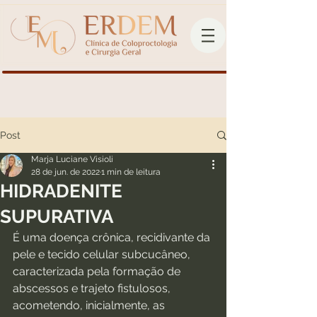
Post
Marja Luciane Visioli
28 de jun. de 2022
1 min de leitura
HIDRADENITE
SUPURATIVA
É uma doença crônica, recidivante da 
pele e tecido celular subcucâneo, 
caracterizada pela formação de 
abscessos e trajeto fistulosos, 
acometendo, inicialmente, as 