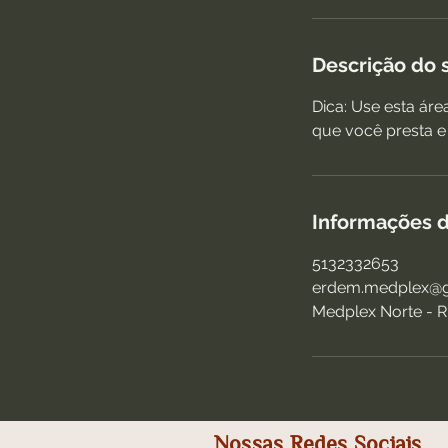
Descrição do 
Dica: Use esta áre
que você presta e 
Informações d
5132332653
erdem.medplex@g
Medplex Norte - R
Nossas Redes Sociais